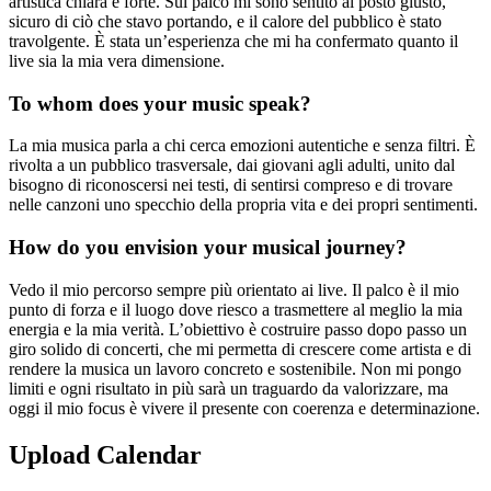
artistica chiara e forte. Sul palco mi sono sentito al posto giusto,
sicuro di ciò che stavo portando, e il calore del pubblico è stato
travolgente. È stata un’esperienza che mi ha confermato quanto il
live sia la mia vera dimensione.
To whom does your music speak?
La mia musica parla a chi cerca emozioni autentiche e senza filtri. È
rivolta a un pubblico trasversale, dai giovani agli adulti, unito dal
bisogno di riconoscersi nei testi, di sentirsi compreso e di trovare
nelle canzoni uno specchio della propria vita e dei propri sentimenti.
How do you envision your musical journey?
Vedo il mio percorso sempre più orientato ai live. Il palco è il mio
punto di forza e il luogo dove riesco a trasmettere al meglio la mia
energia e la mia verità. L’obiettivo è costruire passo dopo passo un
giro solido di concerti, che mi permetta di crescere come artista e di
rendere la musica un lavoro concreto e sostenibile. Non mi pongo
limiti e ogni risultato in più sarà un traguardo da valorizzare, ma
oggi il mio focus è vivere il presente con coerenza e determinazione.
Upload
Calendar