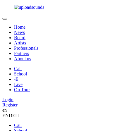
Home
News
Board
Artists
Professionals
Partners
About us
Call
School
-E
Live
On Tour
Login
Register
en
EN
DE
IT
Call
School