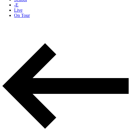
-E
Live
On Tour