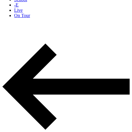
-E
Live
On Tour