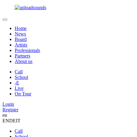
Home
News
Board
Artists
Professionals
Partners
About us
Call
School
-E
Live
On Tour
Login
Register
en
EN
DE
IT
Call
School