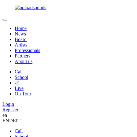
Home
News
Board
Artists
Professionals
Partners
About us
Call
School
-E
Live
On Tour
Login
Register
en
EN
DE
IT
Call
School