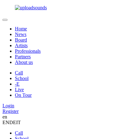
Home
News
Board
Artists
Professionals
Partners
About us
Call
School
-E
Live
On Tour
Login
Register
en
EN
DE
IT
Call
School